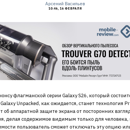
Арсений Васильев
10:46, 16 ФЕВРАЛЯ
онсу флагманской серии Galaxy S26, который состоит
laxy Unpacked, как ожидается, станет технология Pri
дет об аппаратной защите экрана от посторонних взгл
ея, делая содержимое видимым только для человека,
имости пользователь сможет отключать эту опцию ил