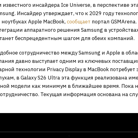
известного инсайдера Ice Universe, в перспективе эт
ung. Инсайдер утверждает, что к 2029 году техноло
ноутбуках Apple MacBook,
сообщает
портал GSMArena.
нтеграции аппаратного решения Samsung в устройства
станет беспрецедентным шагом для обеих компаний.
одобное сотрудничество между Samsung и Apple в обл
ния давно выступает одним из ключевых поставщиков
ной технологии Privacy Display в MacBook потребует
хам, в Galaxy S26 Ultra эта функция реализована име
нной модели как минимум в ближайшее время. Пока н
трудничество. Текущая информация основана на слух