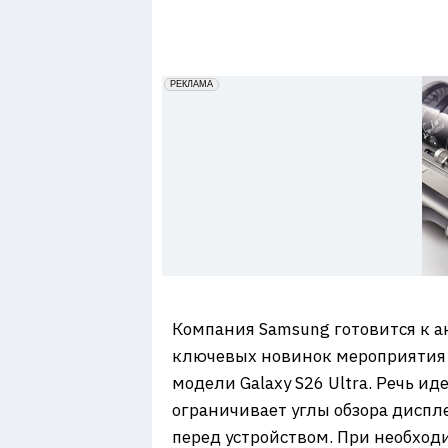
7
erid: 2VfnxxmNzs5
РЕКЛАМА
Компания Samsung готовится к ан
ключевых новинок мероприятия Ga
модели Galaxy S26 Ultra. Речь и
ограничивает углы обзора диспл
перед устройством. При необход