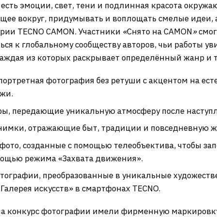
 есть эмоции, свет, тени и подлинная красота окружа
щее вокруг, придумывать и воплощать смелые идеи, 
ерии TECNO CAMON. Участники
«
Снято на CAMON
»
смог
ся к глобальному сообществу авторов, чьи работы уви
аждая из которых раскрывает определённый жанр и 
портретная фотография без ретуши с акцентом на ест
жи.
ры, передающие уникальную атмосферу после наступ
нимки, отражающие быт, традиции и повседневную ж
фото, созданные с помощью телеобъектива, чтобы зап
мощью режима «Захвата движения».
тографии, преобразованные в уникальные художест
Галерея искусств» в смартфонах TECNO.
на конкурс фотографии имели фирменную маркировк