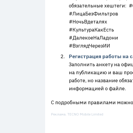
обязательные хештеги: 
#ЛицаБезФильтров
#НочьВдеталях
#КультураКакЕсть
#ДалекоеНаЛадони
#ВзглядЧерезИИ
Регистрация работы на с
Заполнить анкету на офи
на публикацию и ваш про
работе, но название обяз
информацией о файле.
С подробными правилами можно
Реклама. TECNO Mobile Limited