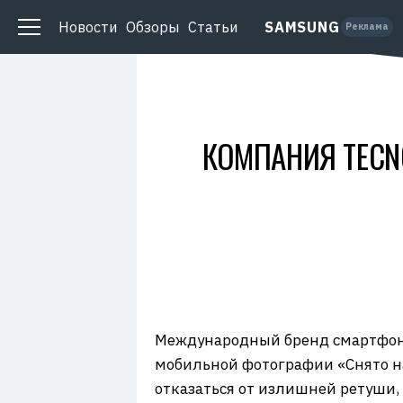
о
O
д
P
Новости
Обзоры
Статьи
SAMSUNG
а
Реклама
Y
т
I
е
D
л
ь
:
О
О
О
КОМПАНИЯ TECN
«
Н
о
с
и
м
о
»
И
Н
Н
:
7
7
0
1
Международный бренд смартфоно
3
4
мобильной фотографии «Снято на
9
0
отказаться от излишней ретуши,
5