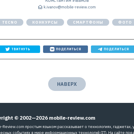
Константин Иванов
k.ivanov@mobile-review.com
TECNO
КОНКУРСЫ
СМАРТФОНЫ
ФОТО
ТВИТНУТЬ
ПОДЕЛИТЬСЯ
ПОДЕЛИТЬСЯ
НАВЕРХ
yright © 2002—2026
mobile-review.com
e-Review.com простым языком рассказывает о технологиях, гаджетах, 
есных событиях в мире информационных технологий (IT). На сайте пре