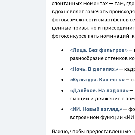
7
спонтанных моментах — там, где
вдохновляет замечать происходя
фотовозможности смартфонов с
ценные призы, но и присоединить
фотоконкурсе пять номинаций, к
«
Лица. Без фильтров
»
— 
разнообразие оттенков ко
«
Ночь. В деталях
»
— кад
«
Культура. Как есть
»
— с
«
Далёкое. На ладони
»
— 
эмоции и движение c по
«
ИИ. Новый взгляд
»
— фо
встроенной функции «ИИ 
Важно, чтобы предоставленные 