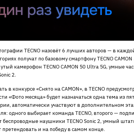
ографии TECNO назовёт 6 лучших авторов — в каждо
егориях получат по базовому смартфону TECNO CAMON 5
нутый камерофон TECNO CAMON 50 Ultra 5G, умные ча
nic 2.
ать в конкурсе «Снято на CAMON», в TECNO предусмо
ти «Фото месяца» будет назначаться одна тема из пя
рии, автоматически участвуют в дополнительном эта
еля: одного выбирает команда TECNO, второго — подпи
т беспроводные наушники TECNO Sonic 2, умный штат
 претендовать и на победу в самом конце.