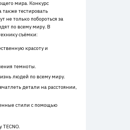
ющего мира. Конкурс
а также тестировать
ут не только побороться за
дят по всему миру. В
технику съёмки:
ественную красоту и
ления темноты.
изнь людей по всему миру.
ечатлеть детали на расстоянии,
венные стили с помощью
у TECNO.