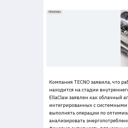
7
erid: 2VfnxxmNzs5
РЕКЛАМА
Компания TECNO заявила, что раб
находится на стадии внутреннег
EllaClaw заявлен как облачный а
интегрированных с системными к
выполнять операции по оптимиза
анализировать энергопотреблени