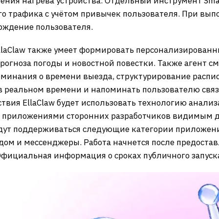
ния нагрева устройства. Отдельный инструмент Smar
го трафика с учётом привычек пользователя. При в
рждение пользователя.
llaClaw также умеет формировать персонализированн
огноза погоды и новостной повестки. Также агент см
поминания о времени выезда, структурирование распи
 реальном времени и напоминать пользователю связ
вия EllaClaw будет использовать технологию анализ
с приложениями сторонних разработчиков видимым д
удут поддерживаться следующие категории приложен
 дом и мессенджеры. Работа начнется после предоста
фициальная информация о сроках публичного запуска