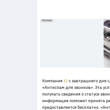
7
erid: 2VfnxxmNzs5
РЕКЛАМА
Компания
t2
с завтрашнего дня с
«Антиспам для звонков». Эта ус
получать сведения о статусе звон
информация поможет принять реш
предоставляется бесплатно. «Ан