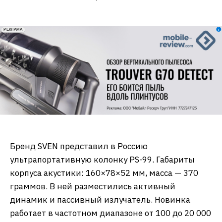
erid: 2VfnxxmNzs5
РЕКЛАМА
Бренд SVEN представил в Россию
ультрапортативную колонку PS-99. Габариты
корпуса акустики: 160×78×52 мм, масса — 370
граммов. В ней разместились активный
динамик и пассивный излучатель. Новинка
работает в частотном диапазоне от 100 до 20 000