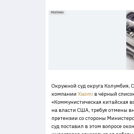
7
erid: 2VfnxxmNzs5
РЕКЛАМА
Окружной суд округа Колумбия,
компании
Xiaomi
в чёрный списо
«Коммунистическая китайская во
на власти США, требуя отмены вн
претензии со стороны Министерс
суд поставил в этом вопросе ок