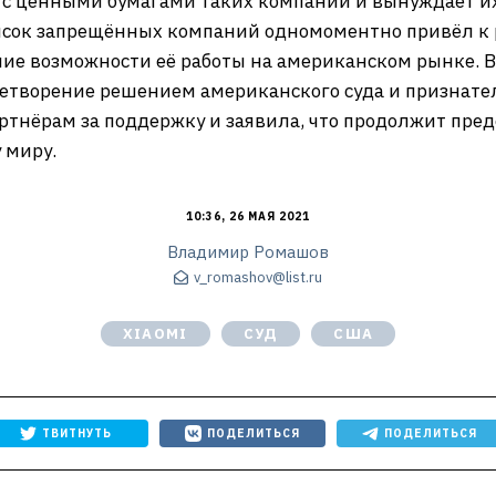
ы с ценными бумагами таких компаний и вынуждает и
список запрещённых компаний одномоментно привёл к
ние возможности её работы на американском рынке. 
летворение решением американского суда и признате
ртнёрам за поддержку и заявила, что продолжит пр
 миру.
10:36, 26 МАЯ 2021
Владимир Ромашов
v_romashov@list.ru
XIAOMI
СУД
США
ТВИТНУТЬ
ПОДЕЛИТЬСЯ
ПОДЕЛИТЬСЯ