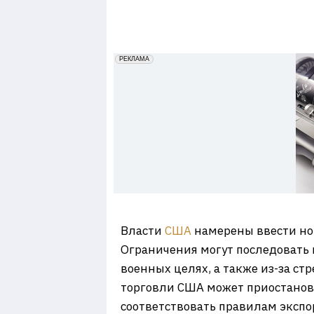
7
erid: 2VfnxxmNzs5
РЕКЛАМА
Власти
США
намерены ввести но
Ограничения могут последовать н
военных целях, а также из-за с
торговли США может приостановит
соответствовать правилам экспор