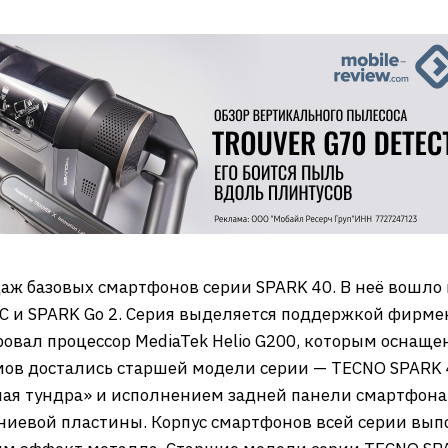
аж базовых смартфонов серии SPARK 40. В неё вошло 
40C и SPARK Go 2. Серия выделяется поддержкой фирм
овал процессор MediaTek Helio G200, которым оснаще
мов достались старшей модели серии — TECNO SPARK 4
ая тундра» и исполнением задней панели смартфона 
иевой пластины. Корпус смартфонов всей серии вып