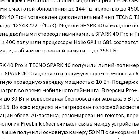
м эффект металла. Старшие модели серии TECNO SPAR
и с частотой обновления до 144 Гц, яркостью до 4500
ARK 40 Pro+ установлен дополнительный чип TECNO T
 до 1224Х2720 (1.5K). Модели SPARK 40 и младше пол
ащена двойными стереодинамиками, а SPARK 40 Pro и 
 и 40C получили процессоры Helio G91 и G81 соответс
мяти, а объём встроенной памяти — до 256 ГБ.
RK 40 Pro и TECNO SPARK 40 получили литий-полимер
т. SPARK 40C выделяется аккумулятором с ёмкостью 6 
атную проводную зарядку мощностью 10 Вт. Поддержк
нагрев во время мобильного гейминга. В версии Pro+
до 30 Вт и реверсивная беспроводная зарядка 5 Вт. 
id 15. Во всех моделях интегрирован голосовой ассист
ации обоев, AI-ластика, резюмирования текстов, пер
хнология FreeLink обеспечивает связь между устройст
 выше получили основную камеру 50 МП с сенсорами H