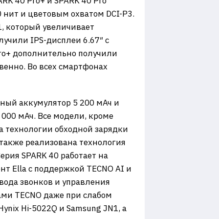
K 40 Pro+ и SPARK 40 Pro
 нит и цветовым охватом DCI-P3.
1, который увеличивает
учили IPS-дисплеи 6.67″ с
Pro+ дополнительно получили
твенно. Во всех смартфонах
ный аккумулятор 5 200 мАч и
000 мАч. Все модели, кроме
а технологии обходной зарядки
 также реализована технология
Серия SPARK 40 работает на
ент Ella с поддержкой TECNO AI и
евода звонков и управления
вами TECNO даже при слабом
ynix Hi-5022Q и Samsung JN1, а