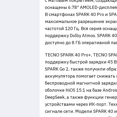
с матовым покрытием, создающи
оснащены 6.78″ AMOLED-дисплеям
В смартфонах SPARK 40 Pro и SP
максимальное разрешение экрана
частотой 120 Гц. Вся серия осн
поддержку Dolby Atmos. SPARK 40
доступно до 8 ГБ оперативной па
TECNO SPARK 40 Pro+, TECNO SPA
поддержку быстрой зарядки 45 В
SPARK Go 2, также получили обр
аккумулятора помогает снижать 
беспроводной магнитной зарядки 
оболочке HiOS 15.1 на базе Andro
DeepSeek, а также функции генер
устройствами через ИК-порт. Те
сигнале сети. Модели SPARK 40 и