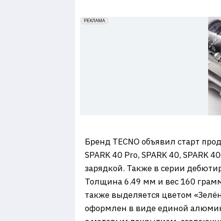
7
erid: 2VfnxxmNzs5
РЕКЛАМА
Бренд TECNO объявил старт прод
SPARK 40 Pro, SPARK 40, SPARK 
зарядкой. Также в серии дебютир
Толщина 6.49 мм и вес 160 грам
также выделяется цветом «Зелён
оформлен в виде единой алюмин