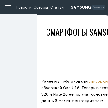
о
O
д
P
Новости
Обзоры
Статьи
SAMSUNG
а
Реклама
Y
т
I
е
D
л
ь
:
СМАРТФОНЫ SAMSUN
О
О
О
«
Н
о
с
и
м
о
»
И
Н
Н
:
7
Ранее мы публиковали
список с
7
0
оболочкой One UI 6. Теперь в эт
1
3
S20 и Note 20 не получат обнов
4
9
данный момент выглядит так:
0
5