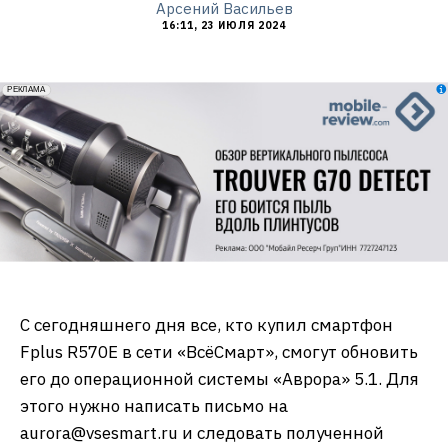
Арсений Васильев
16:11, 23 ИЮЛЯ 2024
erid: 2VfnxxmNzs5
РЕКЛАМА
С сегодняшнего дня все, кто купил смартфон
Fplus R570E в сети «ВсёСмарт», смогут обновить
его до операционной системы «Аврора» 5.1. Для
этого нужно написать письмо на
aurora@vsesmart.ru и следовать полученной