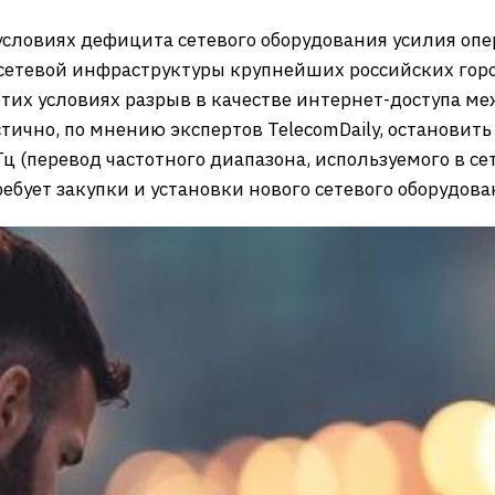
в условиях дефицита сетевого оборудования усилия оп
сетевой инфраструктуры крупнейших российских горо
этих условиях разрыв в качестве интернет-доступа м
тично, по мнению экспертов TelecomDaily, остановить
Гц (перевод частотного диапазона, используемого в с
ребует закупки и установки нового сетевого оборудова