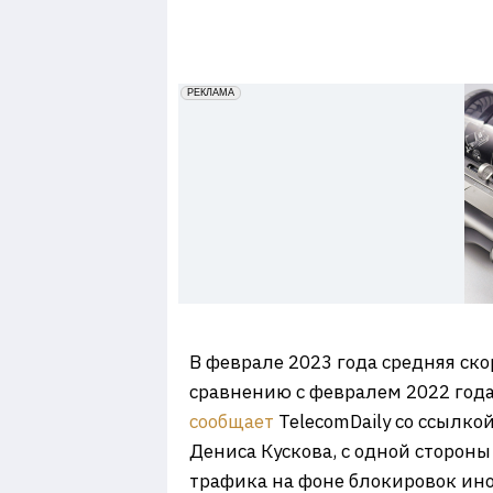
7
erid: 2VfnxxmNzs5
РЕКЛАМА
В феврале 2023 года средняя ско
сравнению с февралем 2022 года,
сообщает
TelecomDaily со ссылко
Дениса Кускова, с одной стороны
трафика на фоне блокировок ино