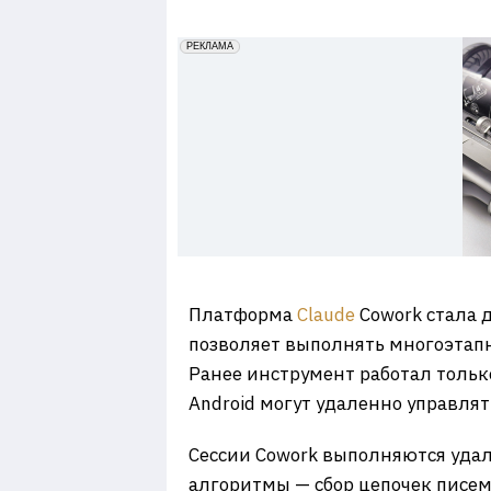
7
erid: 2VfnxxmNzs5
РЕКЛАМА
Платформа
Claude
Cowork стала 
позволяет выполнять многоэтапн
Ранее инструмент работал тольк
Android могут удаленно управлят
​Сессии Cowork выполняются уда
алгоритмы — сбор цепочек писем