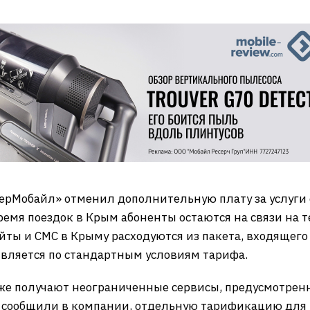
ерМобайл» отменил дополнительную плату за услуги 
ремя поездок в Крым абоненты остаются на связи на те
айты и СМС в Крыму расходуются из пакета, входящег
ствляется по стандартным условиям тарифа.
акже получают неограниченные сервисы, предусмотре
сообщили в компании, отдельную тарификацию для 