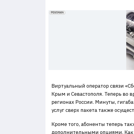
7
erid: 2VfnxxmNzs5
РЕКЛАМА
Виртуальный оператор связи «Сб
Крым и Севастополя. Теперь во в
регионах России. Минуты, гигаб
услуг сверх пакета также осуще
Кроме того, абоненты теперь т
дополнительными опциями. Как 