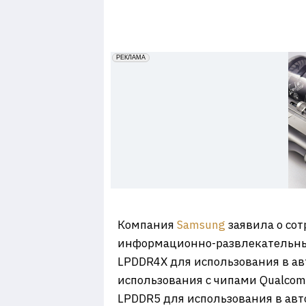
7
erid: 2VfnxxmNzs5
РЕКЛАМА
Компания
Samsung
заявила о со
информационно-развлекательны
LPDDR4X для использования в а
использования с чипами Qualcom
LPDDR5 для использования в авт