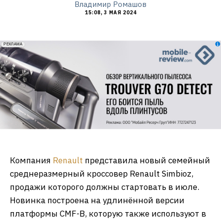
Владимир Ромашов
15:08, 3 МАЯ 2024
erid: 2VfnxxmNzs5
РЕКЛАМА
Компания
Renault
представила новый семейный
среднеразмерный кроссовер Renault Simbioz,
продажи которого должны стартовать в июле.
Новинка построена на удлинённой версии
платформы CMF-B, которую также используют в