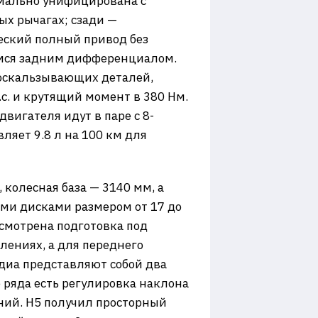
имально унифицирована с
х рычагах; сзади —
еский полный привод без
мся задним дифференциалом.
роскальзывающих деталей,
.с. и крутящий момент в 380 Нм.
вигателя идут в паре с 8-
ляет 9.8 л на 100 км для
колесная база — 3140 мм, а
ми дисками размером от 17 до
смотрена подготовка под
лениях, а для переднего
диа представляют собой два
 ряда есть регулировка наклона
ний. H5 получил просторный