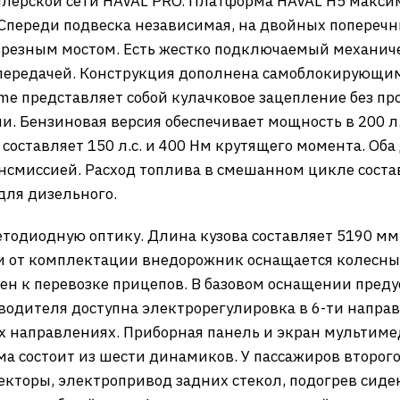
дилерской сети HAVAL PRO. Платформа HAVAL H5 макс
переди подвеска независимая, на двойных поперечны
зрезным мостом. Есть жестко подключаемый механич
ередачей. Конструкция дополнена самоблокирующи
ime представляет собой кулачковое зацепление без п
и. Бензиновая версия обеспечивает мощность в 200 л
оставляет 150 л.с. и 400 Нм крутящего момента. Оба д
нсмиссией. Расход топлива в смешанном цикле состав
 для дизельного.
тодиодную оптику. Длина кузова составляет 5190 мм, 
ти от комплектации внедорожник оснащается колесны
ен к перевозке прицепов. В базовом оснащении преду
 водителя доступна электрорегулировка в 6-ти направ
-х направлениях. Приборная панель и экран мультиме
ма состоит из шести динамиков. У пассажиров второго
екторы, электропривод задних стекол, подогрев сиде