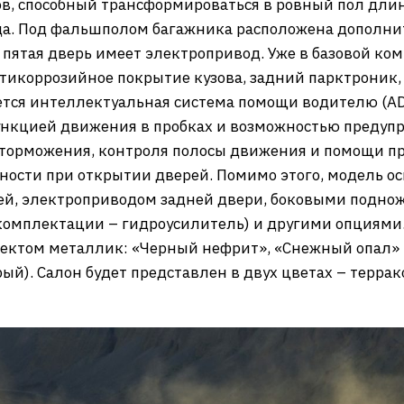
в, способный трансформироваться в ровный пол длин
да. Под фальшполом багажника расположена дополни
 пятая дверь имеет электропривод. Уже в базовой к
тикоррозийное покрытие кузова, задний парктроник, 4
тся интеллектуальная система помощи водителю (AD
нкцией движения в пробках и возможностью предупре
 торможения, контроля полосы движения и помощи пр
ности при открытии дверей. Помимо этого, модель 
ей, электроприводом задней двери, боковыми подно
 комплектации – гидроусилитель) и другими опциями.
фектом металлик: «Черный нефрит», «Снежный опал» 
рый). Салон будет представлен в двух цветах – терра