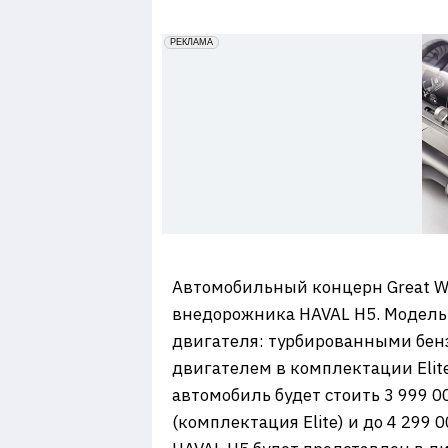
7
erid: 2VfnxxmNzs5
РЕКЛАМА
Автомобильный концерн Great W
внедорожника HAVAL H5. Модель б
двигателя: турбированными бен
двигателем в комплектации Elit
автомобиль будет стоить 3 999 0
(комплектация Elite) и до 4 299