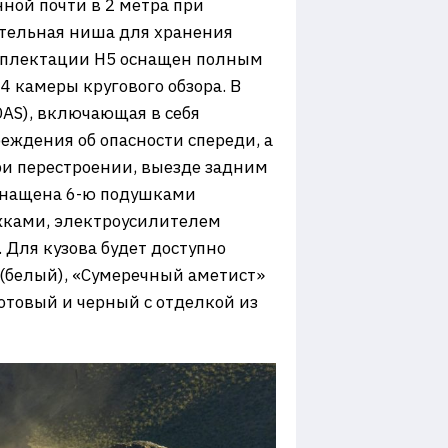
ной почти в 2 метра при
тельная ниша для хранения
омплектации H5 оснащен полным
 камеры кругового обзора. В
AS), включающая в себя
ждения об опасности спереди, а
и перестроении, выезде задним
оснащена 6-ю подушками
жками, электроусилителем
 Для кузова будет доступно
(белый), «Сумеречный аметист»
котовый и черный с отделкой из