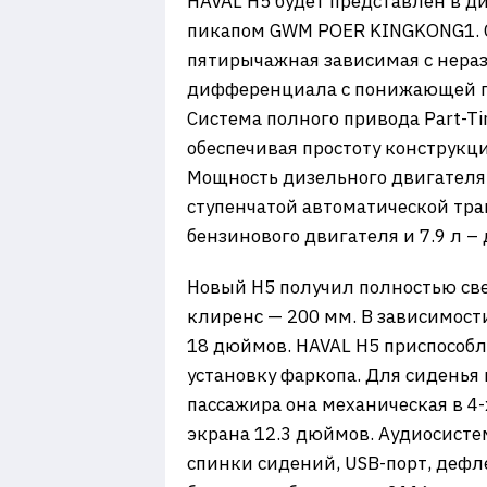
HAVAL H5 будет представлен в 
пикапом GWM POER KINGKONG1. С
пятирычажная зависимая с нера
дифференциала с понижающей п
Система полного привода Part-T
обеспечивая простоту конструкци
Мощность дизельного двигателя с
ступенчатой автоматической тра
бензинового двигателя и 7.9 л –
Новый Н5 получил полностью све
клиренс — 200 мм. В зависимос
18 дюймов. HAVAL H5 приспособл
установку фаркопа. Для сиденья
пассажира она механическая в 4
экрана 12.3 дюймов. Аудиосисте
спинки сидений, USB-порт, дефл