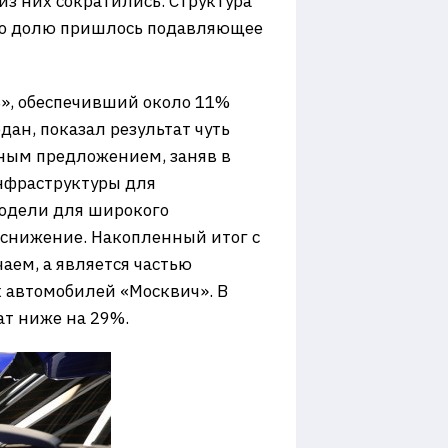
из них сократились. Структура
его долю пришлось подавляющее
8», обеспечивший около 11%
ан, показал результат чуть
нным предложением, заняв в
инфраструктуры для
модели для широкого
 снижение. Накопленный итог с
аем, а является частью
х автомобилей «Москвич». В
т ниже на 29%.