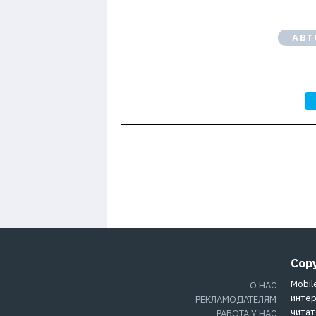
АВТ
Cop
Mobil
О НАС
интер
РЕКЛАМОДАТЕЛЯМ
читат
РАБОТА У НАС