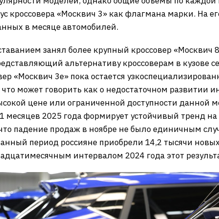
пулярности моделей, однако общие объёмы по каждой 
ус кроссовера «Москвич 3» как флагмана марки. На 
анных в месяце автомобилей.
ставанием занял более крупный кроссовер «Москвич 
редставляющий альтернативу кроссоверам в кузове сед
вер «Москвич 3е» пока остается узкоспециализирова
 что может говорить как о недостаточном развитии 
высокой цене или ограниченной доступности данной 
11 месяцев 2025 года формирует устойчивый тренд на
что падение продаж в ноябре не было единичным случ
занный период россияне приобрели 14,2 тысячи новы
адцатимесячным интервалом 2024 года этот результа