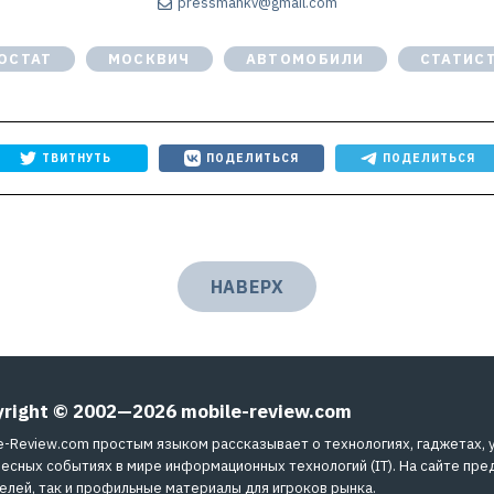
pressmankv@gmail.com
ОСТАТ
МОСКВИЧ
АВТОМОБИЛИ
СТАТИС
ТВИТНУТЬ
ПОДЕЛИТЬСЯ
ПОДЕЛИТЬСЯ
НАВЕРХ
yright © 2002—2026
mobile-review.com
e-Review.com простым языком рассказывает о технологиях, гаджетах, 
есных событиях в мире информационных технологий (IT). На сайте пре
елей, так и профильные материалы для игроков рынка.