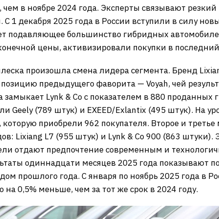
, чем в ноябре 2024 года. Эксперты связывают резкий 
 С 1 декабря 2025 года в России вступили в силу но
ает подавляющее большинство гибридных автомобиле
конечной цены, активизировали покупки в последний
плеска произошла смена лидера сегмента. Бренд Lixia
 позицию предыдущего фаворита — Voyah, чей результ
 замыкает Lynk & Co с показателем в 880 проданных 
 Geely (789 штук) и EXEED/Exlantix (495 штук). На 
, которую приобрели 962 покупателя. Второе и третье
: Lixiang L7 (955 штук) и Lynk & Co 900 (863 штуки). 
тели отдают предпочтение современным и технологи
льтаты одиннадцати месяцев 2025 года показывают п
ом прошлого года. С января по ноябрь 2025 года в Ро
 на 0,5% меньше, чем за тот же срок в 2024 году.