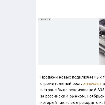
7
erid: 2VfnxxmNzs5
РЕКЛАМА
Продажи новых подключаемых г
стремительный рост,
отмечают
в
в стране было реализовано 6 83
за российским рынком. Ноябрьск
который также был рекордным. В