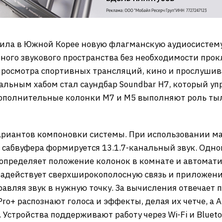
авила в Южной Корее новую флагманскую аудиосистему 
ного звукового пространства без необходимости про
просмотра спортивных трансляций, кино и прослушив
альным хабом стал саундбар Soundbar H7, который уп
ополнительные колонки M7 и M5 выполняют роль тыл
ариантов компоновки системы. При использовании м
и сабвуфера формируется 13.1.7-канальный звук. Одн
ая определяет положение колонок в комнате и автома
 задействует сверхширокополосную связь и приложени
вляя звук в нужную точку. За вычисления отвечает п
ro+ распознают голоса и эффекты, делая их четче, а 
Устройства поддерживают работу через Wi-Fi и Blueto