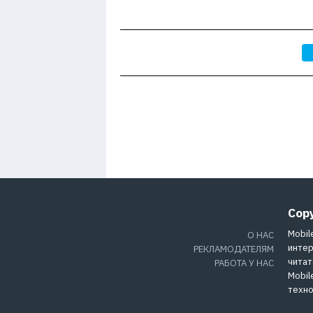
Cop
Mobil
О НАС
интер
РЕКЛАМОДАТЕЛЯМ
читат
РАБОТА У НАС
Mobil
техно