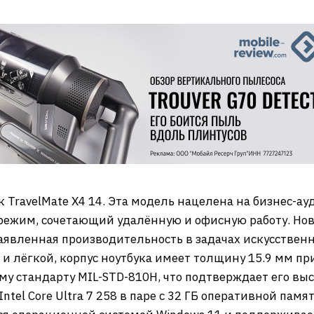
 TravelMate X4 14. Эта модель нацелена на бизнес-а
режим, сочетающий удалённую и офисную работу. Нов
Заявленная производительность в задачах искусствен
и лёгкой, корпус ноутбука имеет толщину 15.9 мм пр
му стандарту MIL-STD-810H, что подтверждает его вы
Intel Core Ultra 7 258 в паре с 32 ГБ оперативной п