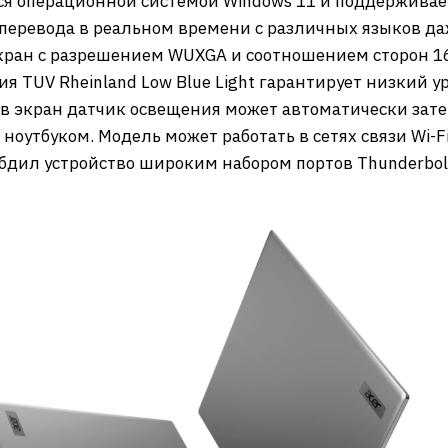
ся операционной системой Windows 11 и поддерживает
перевода в реальном времени с различных языков даже
ан с разрешением WUXGA и соотношением сторон 16:
ия TUV Rheinland Low Blue Light гарантирует низкий у
в экран датчик освещения может автоматически зате
 ноутбуком. Модель может работать в сетях связи Wi-
абдил устройство широким набором портов Thunderbolt 