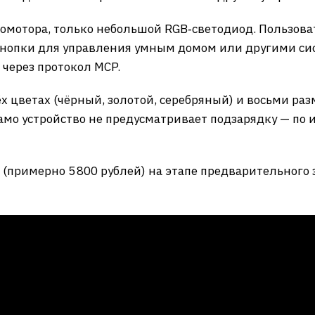
омотора, только небольшой RGB‑светодиод. Пользова
нопки для управления умным домом или другими сис
через протокол MCP.
ёх цветах (чёрный, золотой, серебряный) и восьми разм
само устройство не предусматривает подзарядку — по 
(примерно 5 800 рублей) на этапе предварительного 