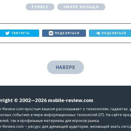
PEBBLE
УМНОЕ КОЛЬЦО
ТВИТНУТЬ
ПОДЕЛИТЬСЯ
ПОДЕЛИТЬСЯ
НАВЕРХ
yright © 2002—2026
mobile-review.com
e-Review.com простым языком рассказывает о технологиях, гаджетах, 
есных событиях в мире информационных технологий (IT). На сайте пре
елей, так и профильные материалы для игроков рынка.
e-Review.com – ресурс для думающей аудитории, желающей знать сегод