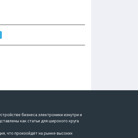
устройстве бизнеса электроники изнутри и
дставлены как статьи для широкого круга
ня, что произойдёт на рынке высоких