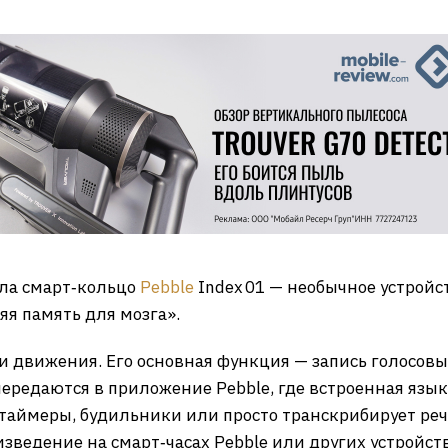
ила смарт‑кольцо
Pebble
Index 01 — необычное устройс
яя память для мозга».
ли движения. Его основная функция — запись голосовы
ередаются в приложение Pebble, где встроенная язы
таймеры, будильники или просто транскрибирует реч
зведение на смарт‑часах Pebble или других устройств