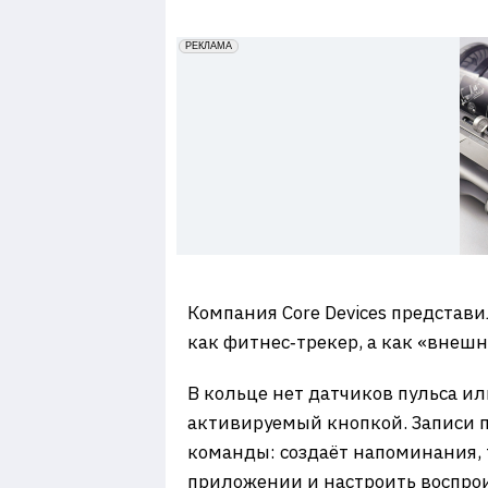
7
erid: 2VfnxxmNzs5
РЕКЛАМА
Компания Core Devices представ
как фитнес‑трекер, а как «внешн
В кольце нет датчиков пульса и
активируемый кнопкой. Записи п
команды: создаёт напоминания, 
приложении и настроить воспрои