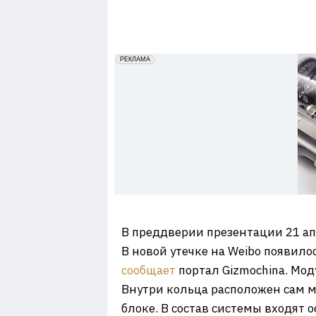
7
erid: 2VfnxxmNzs5
РЕКЛАМА
В преддверии презентации 21 апр
В новой утечке на Weibo появил
сообщает
портал Gizmochina. Мо
Внутри кольца расположен сам 
блоке. В состав системы входят