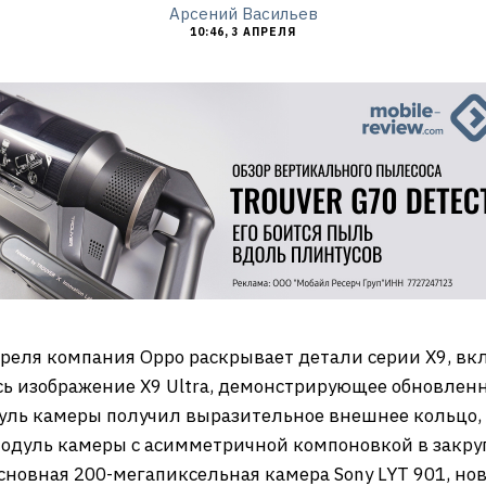
Арсений Васильев
10:46, 3 АПРЕЛЯ
еля компания Oppo раскрывает детали серии X9, включа
ось изображение X9 Ultra, демонстрирующее обновлен
дуль камеры получил выразительное внешнее кольцо
модуль камеры с асимметричной компоновкой в закр
 основная 200-мегапиксельная камера Sony LYT 901, н