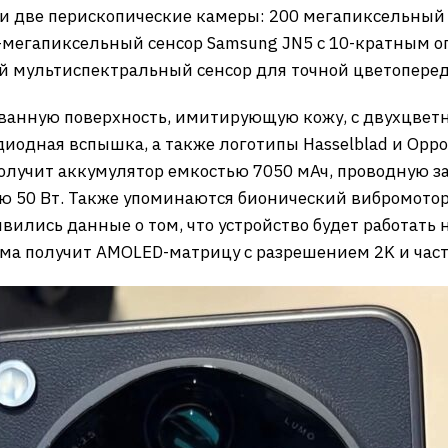
 две перископические камеры: 200 мегапиксельный о
-мегапиксельный сенсор Samsung JN5 с 10-кратным о
й мультиспектральный сенсор для точной цветоперед
ованную поверхность, имитирующую кожу, с двухцвет
диодная вспышка, а также логотипы Hasselblad и Opp
tra получит аккумулятор емкостью 7050 мАч, проводную
ю 50 Вт. Также упоминаются бионический вибромото
ились данные о том, что устройство будет работать на
ма получит AMOLED-матрицу с разрешением 2K и част