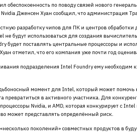
л обеспокоенность по поводу связей нового генеральн
Nvidia Дженсен Хуан сообщил, что администрация Тра
стную разработку чипов для ПК и центров обработки 
 не будут использоваться для создания вычислительн
dry будет поставлять центральные процессоры и испо
уан отметил, что его компания уже почти год оценива
вания подразделения Intel Foundry ему необходим кр
удьбоносный момент для Intel, который может помочь
 превратиться в активного участника. Для конкурент
роцессоры Nvidia, и AMD, которая конкурирует с Inte
тво может представлять определённый риск.
несколько поколений» совместных продуктов в буду