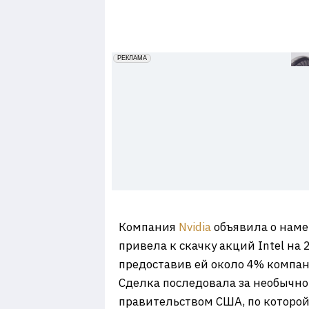
7
erid: 2VfnxxmNzs5
РЕКЛАМА
Компания
Nvidia
объявила о наме
привела к скачку акций Intel на
предоставив ей около 4% компан
​Сделка последовала за необычн
правительством США, по которой