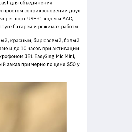
acast для объединения
ри простом соприкосновении двух
ерез порт USB-C, кодеки AAC,
атусе батареи и режимах работы.
овый, красный, бирюзовый, белый
име и до 10 часов при активации
офоном JBL EasySing Mic Mini,
й заказ примерно по цене $50 у