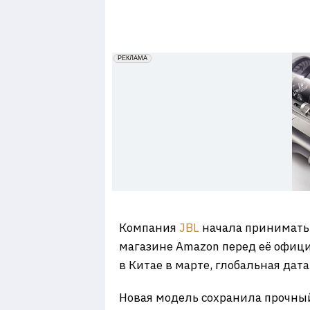
7
erid: 2VfnxxmNzs5
РЕКЛАМА
Компания
JBL
начала принимать 
магазине Amazon перед её офици
в Китае в марте, глобальная дат
Новая модель сохранила прочны