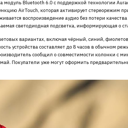
а модуль Bluetooth 6.0 с поддержкой технологии Aur
функцию AirTouch, которая активирует стереорежим п
ивается воспроизведение аудио без потери качества ч
иваемая светодиодная подсветка, информирующая о ст
 цветовых вариантах, включая чёрный, синий, фиолет
сть устройства составляет до 8 часов в обычном реж
роизводитель сообщил о совместимости колонки с микр
 май. Покупатели уже могут оформить предварительны