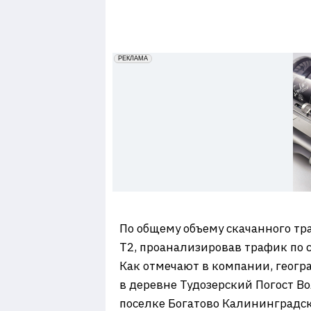
7
erid: 2VfnxxmNzs5
РЕКЛАМА
По общему объему скачанного тр
Т2, проанализировав трафик по 
Как отмечают в компании, геогра
в деревне Тудозерский Погост Во
поселке Богатово Калининградско