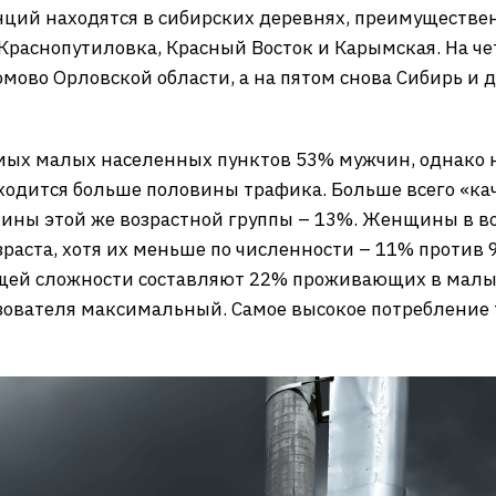
ций находятся в сибирских деревнях, преимуществе
 Краснопутиловка, Красный Восток и Карымская. На че
омово Орловской области, а на пятом снова Сибирь и
ых малых населенных пунктов 53% мужчин, однако н
одится больше половины трафика. Больше всего «кач
чины этой же возрастной группы – 13%. Женщины в во
зраста, хотя их меньше по численности – 11% против 
общей сложности составляют 22% проживающих в малы
зователя максимальный. Самое высокое потребление 