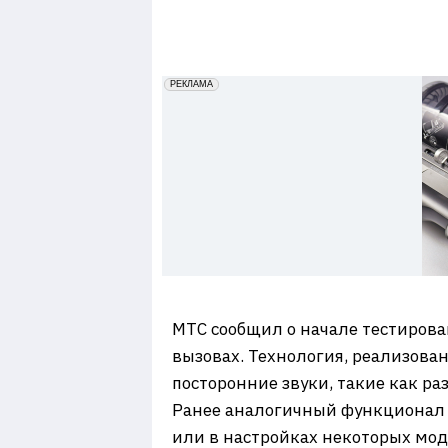
7
erid: 2VfnxxmNzs5
РЕКЛАМА
МТС сообщил о начале тестирова
вызовах. Технология, реализова
посторонние звуки, такие как ра
Ранее аналогичный функционал 
или в настройках некоторых моде