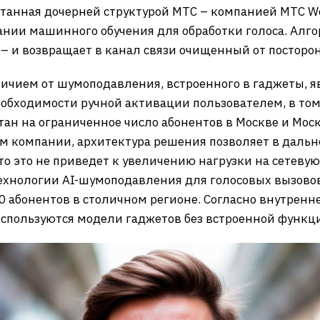
ботанная дочерней структурой МТС – компанией МТС We
ании машинного обучения для обработки голоса. Алго
– и возвращает в канал связи очищенный от посторо
ичием от шумоподавления, встроенного в гаджеты, я
еобходимости ручной активации пользователем, в том
тан на ограниченное число абонентов в Москве и Мос
ым компании, архитектура решения позволяет в дал
что это не приведет к увеличению нагрузки на сетеву
технологии AI-шумоподавления для голосовых вызовов
00 абонентов в столичном регионе. Согласно внутрен
используются модели гаджетов без встроенной функ