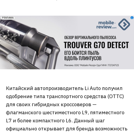
erid: 2VfnxxmNzs5
РЕКЛАМА
Китайский автопроизводитель Li Auto получил
одобрение типа транспортного средства (ОТТС)
для своих гибридных кроссоверов —
флагманского шестиместного L9, пятиместного
L7 и более компактного L6. Данный шаг
официально открывает для бренда возможность