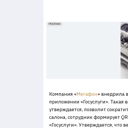
7
erid: 2VfnxxmNzs5
РЕКЛАМА
Компания «
Мегафон
» внедрила 
приложении «Госуслуги». Такая в
утверждается, позволит сократи
салона, сотрудник формирует QR-
«Госуслуги». Утверждается, что 