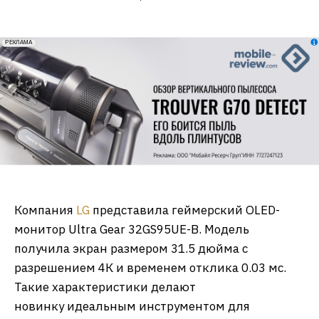
erid: 2VfnxxmNzs5
РЕКЛАМА
Компания
LG
представила геймерский OLED-
монитор Ultra Gear 32GS95UE-B. Модель
получила экран размером 31.5 дюйма с
разрешением 4К и временем отклика 0.03 мс.
Такие характеристики делают
новинку идеальным инструментом для