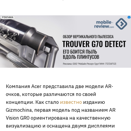
erid: 2VfnxxmNzs5
РЕКЛАМА
Компания Acer представила две модели AR-
очков, которые различаются по своей
концепции. Как стало
известно
изданию
Gizmochina, первая модель под названием AR
Vision GR0 ориентирована на качественную
визуализацию и оснащена двумя дисплеями