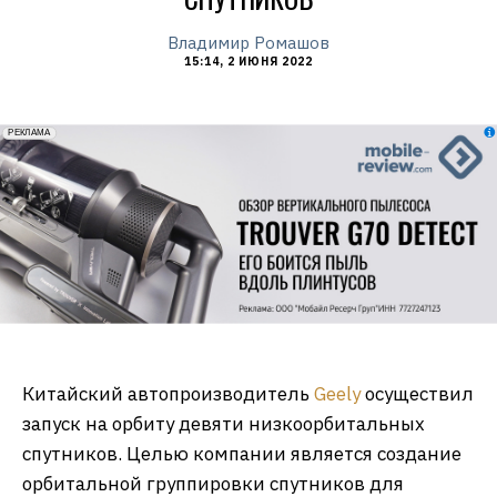
Владимир Ромашов
15:14, 2 ИЮНЯ 2022
erid: 2VfnxxmNzs5
РЕКЛАМА
Китайский автопроизводитель
Geely
осуществил
запуск на орбиту девяти низкоорбитальных
спутников. Целью компании является создание
орбитальной группировки спутников для