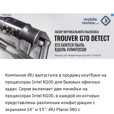
erid: 2VfnxxmNzs5
РЕКЛАМА
Компания iRU выпустила в продажу ноутбуки на
процессорах Intel N100 для базовых офисных
задач. Серия включает две линейки на
процессорах Intel N100, в каждой из которых
представлены различные конфигурации с
экранами 14” и 15”: iRU Planio ING с