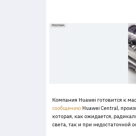
7
erid: 2VfnxxmNzs5
РЕКЛАМА
Компания Huawei готовится к ма
сообщению
Huawei Central, прои
которая, как ожидается, радикал
света, так и при недостаточной 