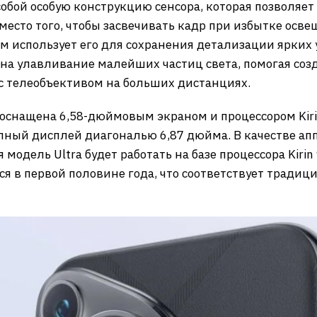
собой особую конструкцию сенсора, которая позволяе
место того, чтобы засвечивать кадр при избытке осв
м использует его для сохранения детализации ярких 
 на улавливание малейших частиц света, помогая соз
с телеобъективом на больших дистанциях.
 оснащена 6,58-дюймовым экраном и процессором Kiri
ный дисплей диагональю 6,87 дюйма. В качестве апп
ая модель Ultra будет работать на базе процессора Kir
ся в первой половине года, что соответствует тради