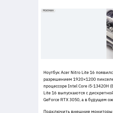
7
erid: 2VfnxxmNzs5
РЕКЛАМА
Ноутбук Acer Nitro Lite 16 появ
разрешением 1920×1200 пикселей
процессоре Intel Core i5-13420H 
Lite 16 выпускаются с дискретн
GeForce RTX 3050, а в будущем о
Подключить внешние мониторы мо