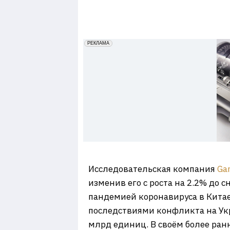
7
erid: 2VfnxxmNzs5
РЕКЛАМА
Исследовательская компания
Ga
изменив его с роста на 2.2% до 
пандемией коронавируса в Кита
последствиями конфликта на Укр
млрд единиц. В своём более ран