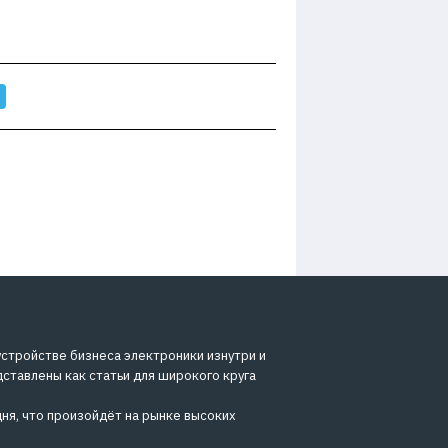
устройстве бизнеса электроники изнутри и
дставлены как статьи для широкого круга
ня, что произойдёт на рынке высоких