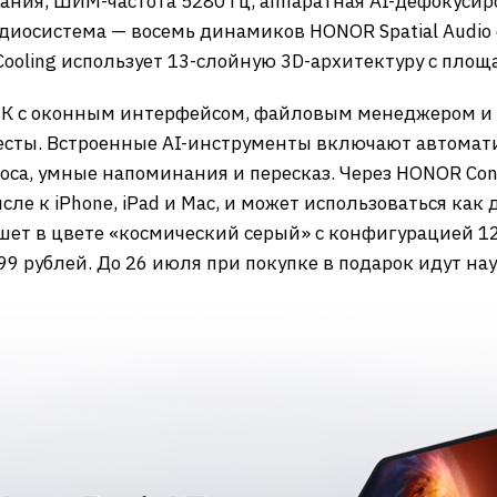
ания, ШИМ-частота 5280 Гц, аппаратная AI-дефокусир
удиосистема — восемь динамиков HONOR Spatial Audio
ooling использует 13-слойную 3D-архитектуру с площа
К с оконным интерфейсом, файловым менеджером и 
есты. Встроенные AI-инструменты включают автомати
са, умные напоминания и пересказ. Через HONOR Con
исле к iPhone, iPad и Mac, и может использоваться ка
шет в цвете «космический серый» с конфигурацией 12
99 рублей. До 26 июля при покупке в подарок идут на