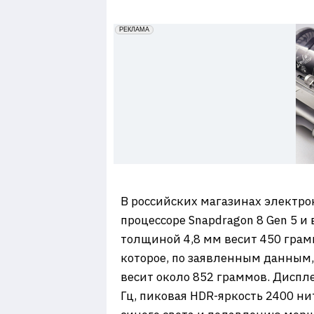
7
erid: 2VfnxxmNzs5
РЕКЛАМА
В российских магазинах электро
процессоре Snapdragon 8 Gen 5 
толщиной 4,8 мм весит 450 грам
которое, по заявленным данным,
весит около 852 граммов. Диспл
Гц, пиковая HDR-яркость 2400 н