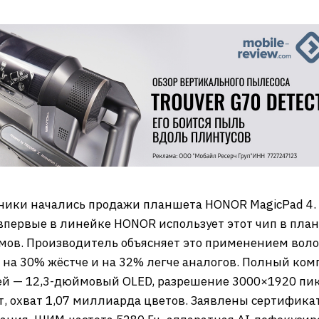
ники начались продажи планшета HONOR MagicPad 4. 
и впервые в линейке HONOR использует этот чип в пл
мов. Производитель объясняет это применением воло
 на 30% жёстче и на 32% легче аналогов. Полный ком
ей — 12,3-дюймовый OLED, разрешение 3000×1920 пик
ит, охват 1,07 миллиарда цветов. Заявлены сертифик