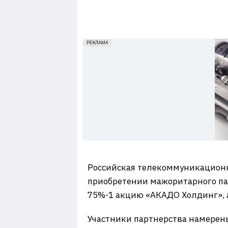
7
erid: 2VfnxxmNzs5
РЕКЛАМА
Российская телекоммуникационн
приобретении мажоритарного па
75%-1 акцию «АКАДО Холдинг», 
Участники партнерства намерены