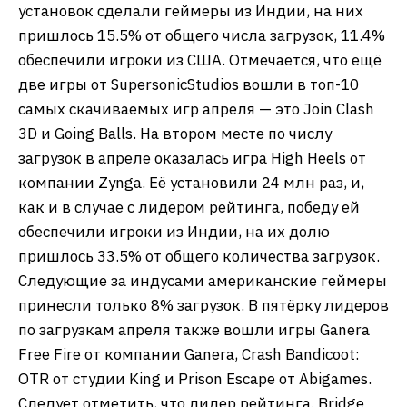
установок сделали геймеры из Индии, на них
пришлось 15.5% от общего числа загрузок, 11.4%
обеспечили игроки из США. Отмечается, что ещё
две игры от SupersonicStudios вошли в топ-10
самых скачиваемых игр апреля — это Join Clash
3D и Going Balls. На втором месте по числу
загрузок в апреле оказалась игра High Heels от
компании Zynga. Её установили 24 млн раз, и,
как и в случае с лидером рейтинга, победу ей
обеспечили игроки из Индии, на их долю
пришлось 33.5% от общего количества загрузок.
Следующие за индусами американские геймеры
принесли только 8% загрузок. В пятёрку лидеров
по загрузкам апреля также вошли игры Ganera
Free Fire от компании Ganera, Crash Bandicoot:
OTR от студии King и Prison Escape от Abigames.
Следует отметить, что лидер рейтинга, Bridge