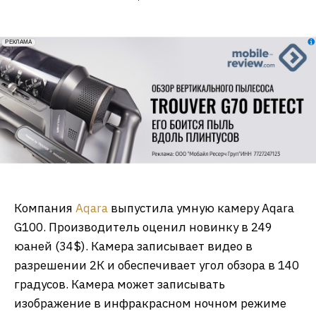
erid: 2VfnxxmNzs5
РЕКЛАМА
Компания
Aqara
выпустила умную камеру Aqara
G100. Производитель оценил новинку в 249
юаней (34$). Камера записывает видео в
разрешении 2К и обеспечивает угол обзора в 140
градусов. Камера может записывать
изображение в инфракрасном ночном режиме