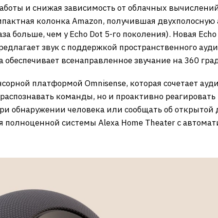
аботы и снижая зависимость от облачных вычислений
омпактная колонка Amazon, получившая двухполосную 
за больше, чем у Echo Dot 5-го поколения). Новая Ech
редлагает звук с поддержкой пространственного аудио
обеспечивает всенаправленное звучание на 360 град
сорной платформой Omnisense, которая сочетает аудио
 распознавать команды, но и проактивно реагировать
при обнаружении человека или сообщать об открытой д
ия полноценной системы Alexa Home Theater с автомат