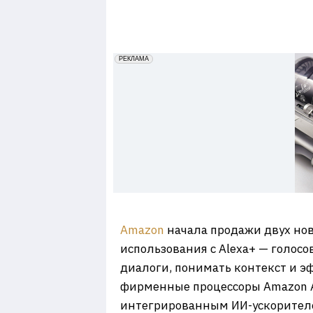
7
erid: 2VfnxxmNzs5
РЕКЛАМА
Amazon
начала продажи двух новы
использования с Alexa+ — голос
диалоги, понимать контекст и 
фирменные процессоры Amazon AZ3
интегрированным ИИ-ускорителем