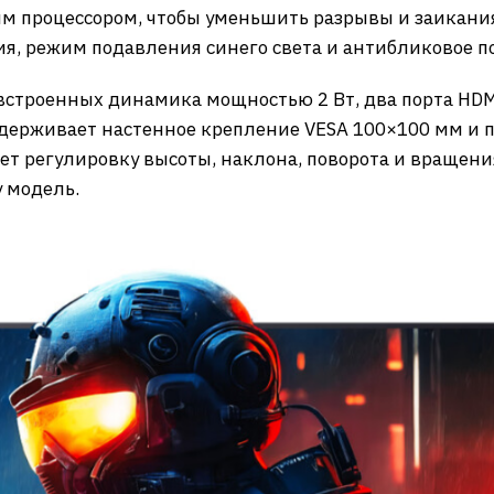
им процессором, чтобы уменьшить разрывы и заикания
я, режим подавления синего света и антибликовое п
встроенных динамика мощностью 2 Вт, два порта HDMI 2
держивает настенное крепление VESA 100×100 мм и п
ет регулировку высоты, наклона, поворота и вращени
у модель.