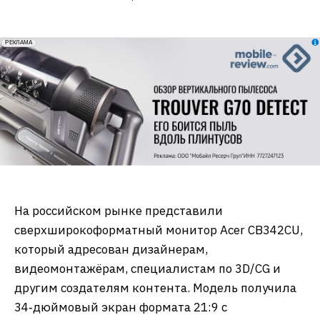
erid: 2VfnxxmNzs5
РЕКЛАМА
На российском рынке представили
сверхширокоформатный монитор Acer CB342CU,
который адресован дизайнерам,
видеомонтажёрам, специалистам по 3D/CG и
другим создателям контента. Модель получила
34‑дюймовый экран формата 21:9 с