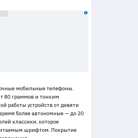
почные мобильные телефоны.
 от 80 граммов и тонким
ой работы устройств от девяти
е время более автономные — до 20
лей классики, которое
о читаемым шрифтом. Покрытие