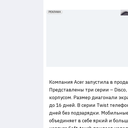
7
erid: 2VfnxxmNzs5
РЕКЛАМА
Компания Acer запустила в про
Представлены три серии – Disco,
корпусом. Размер диагонали экра
до 16 дней. В серии Twist телеф
дней без подзарядки. Мобильные
объединяет в себе яркий и боль