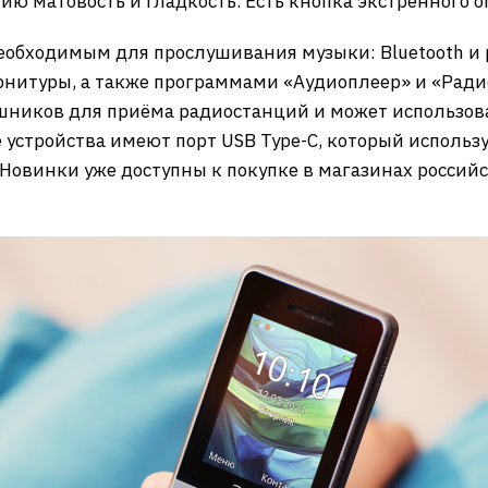
лию матовость и гладкость. Есть кнопка экстренного 
еобходимым для прослушивания музыки: Bluetooth и 
итуры, а также программами «Аудиоплеер» и «Радио»
шников для приёма радиостанций и может использов
е устройства имеют порт USB Type-C, который использ
 Новинки уже доступны к покупке в магазинах российс