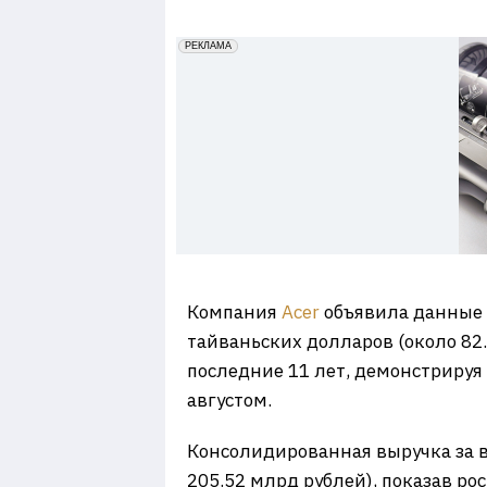
7
erid: 2VfnxxmNzs5
РЕКЛАМА
Компания
Acer
объявила данные п
тайваньских долларов (около 82
последние 11 лет, демонстрируя
августом.
Консолидированная выручка за в
205.52 млрд рублей), показав ро