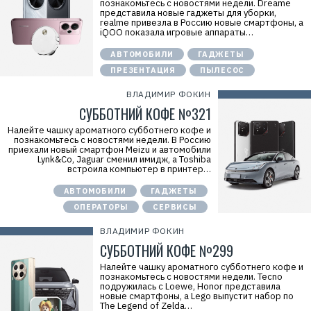
познакомьтесь с новостями недели. Dreame
представила новые гаджеты для уборки,
realme привезла в Россию новые смартфоны, а
iQOO показала игровые аппараты…
АВТОМОБИЛИ
ГАДЖЕТЫ
ПРЕЗЕНТАЦИЯ
ПЫЛЕСОС
ВЛАДИМИР ФОКИН
СУББОТНИЙ КОФЕ №321
Налейте чашку ароматного субботнего кофе и
познакомьтесь с новостями недели. В Россию
приехали новый смартфон Meizu и автомобили
Lynk&Co, Jaguar сменил имидж, а Toshiba
встроила компьютер в принтер…
АВТОМОБИЛИ
ГАДЖЕТЫ
ОПЕРАТОРЫ
СЕРВИСЫ
ВЛАДИМИР ФОКИН
СУББОТНИЙ КОФЕ №299
Налейте чашку ароматного субботнего кофе и
познакомьтесь с новостями недели. Tecno
подружилась с Loewe, Honor представила
новые смартфоны, а Lego выпустит набор по
The Legend of Zelda…