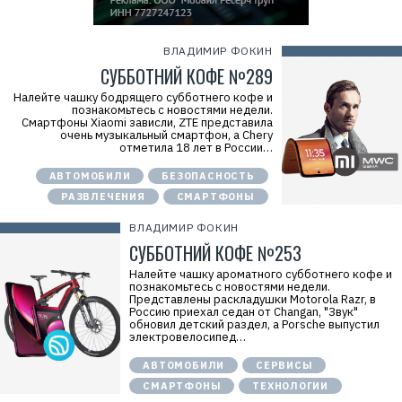
ВЛАДИМИР ФОКИН
СУББОТНИЙ КОФЕ №289
Налейте чашку бодрящего субботнего кофе и
познакомьтесь с новостями недели.
Смартфоны Xiaomi зависли, ZTE представила
очень музыкальный смартфон, а Chery
отметила 18 лет в России…
АВТОМОБИЛИ
БЕЗОПАСНОСТЬ
РАЗВЛЕЧЕНИЯ
СМАРТФОНЫ
ВЛАДИМИР ФОКИН
СУББОТНИЙ КОФЕ №253
Налейте чашку ароматного субботнего кофе и
познакомьтесь с новостями недели.
Представлены раскладушки Motorola Razr, в
Россию приехал седан от Changan, "Звук"
обновил детский раздел, а Porsche выпустил
электровелосипед…
АВТОМОБИЛИ
СЕРВИСЫ
СМАРТФОНЫ
ТЕХНОЛОГИИ