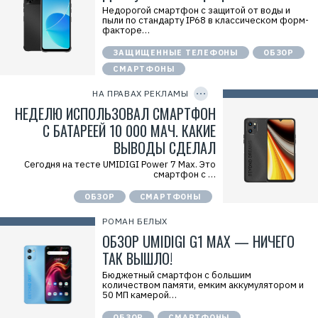
s
Недорогой смартфон с защитой от воды и
Р
пыли по стандарту IP68 в классическом форм-
е
факторе…
к
л
ЗАЩИЩЕННЫЕ ТЕЛЕФОНЫ
ОБЗОР
а
м
СМАРТФОНЫ
C
о
O
д
P
НА ПРАВАХ РЕКЛАМЫ
а
Y
т
I
НЕДЕЛЮ ИСПОЛЬЗОВАЛ СМАРТФОН
е
D
л
С БАТАРЕЕЙ 10 000 МАЧ. КАКИЕ
ь
ВЫВОДЫ СДЕЛАЛ
:
О
О
Сегодня на тесте UMIDIGI Power 7 Max. Это
О
смартфон с …
"
Д
ОБЗОР
СМАРТФОНЫ
и
х
РОМАН БЕЛЫХ
а
у
ОБЗОР UMIDIGI G1 MAX — НИЧЕГО
с
"
ТАК ВЫШЛО!
И
Н
Бюджетный смартфон с большим
Н
количеством памяти, емким аккумулятором и
:
50 МП камерой…
7
7
ОБЗОР
СМАРТФОНЫ