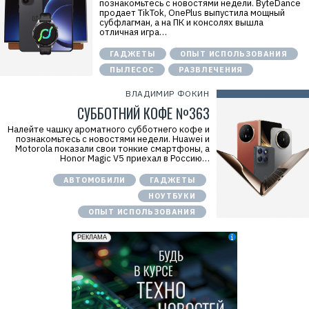
познакомьтесь с новостями недели. ByteDance
продает TikTok, OnePlus выпустила мощный
субфлагман, а на ПК и консолях вышла
отличная игра…
ГАДЖЕТЫ
ОПЫТ ИСПОЛЬЗОВАНИЯ
ПЫЛЕСОС
РАЗВЛЕЧЕНИЯ
ВЛАДИМИР ФОКИН
СУББОТНИЙ КОФЕ №363
Налейте чашку ароматного субботнего кофе и
познакомьтесь с новостями недели. Huawei и
Motorola показали свои тонкие смартфоны, а
Honor Magic V5 приехал в Россию…
АВТОМОБИЛИ
ГАДЖЕТЫ
НОУТБУКИ
ОПЫТ ИСПОЛЬЗОВАНИЯ