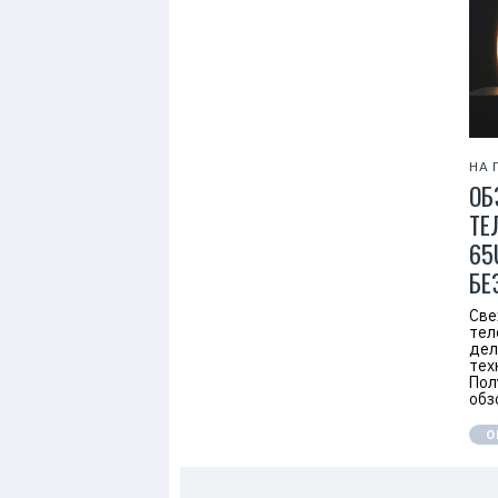
7
НА 
ОБ
ТЕ
65
БЕ
Све
тел
дел
тех
Пол
обз
О