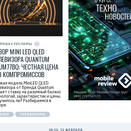
Р
е
к
л
а
м
о
д
а
C
т
O
е
P
ПРАВАХ РЕКЛАМЫ
л
Y
ЗОР MINI LED QLED
I
ь
D
:
ЛЕВИЗОРА QUANTUM
О
О
UM77BQ: ЧЕСТНАЯ ЦЕНА
О
«
З КОМПРОМИССОВ
К
В
жая модель MiniLED QLED
А
Н
евизора от бренда Quantum
Т
ает ставку на разумный баланс
У
нологий, характеристик и цены.
М
училось ли? Разбираемся в
С
оре.
И
А
БЗОР
ТЕЛЕВИЗОРЫ
Й
Э
С
»
09:15, 11 ФЕВРАЛЯ