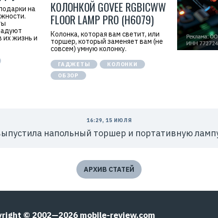
КОЛОНКОЙ GOVEE RGBICWW
подарки на
жности.
FLOOR LAMP PRO (H6079)
ты
радуют
Колонка, которая вам светит, или
 их жизнь и
торшер, который заменяет вам (не
совсем) умную колонку.
ГАДЖЕТЫ
КОЛОНКИ
ОБЗОР
16:29, 15 ИЮЛЯ
выпустила напольный торшер и портативную лампу
АРХИВ СТАТЕЙ
yright © 2002—2026
mobile-review.com