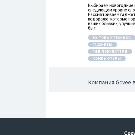
7
Выбираем новогодние 
следующем уровне сло
Рассматриваем гадже
подороже, которые по
ваших близких, улучшив
быт
БЫТОВАЯ ТЕХНИКА
ГАДЖЕТЫ
ГИД ПОКУПАТЕЛЯ
КОМПЬЮТЕРЫ
Компания Govee 
Cop