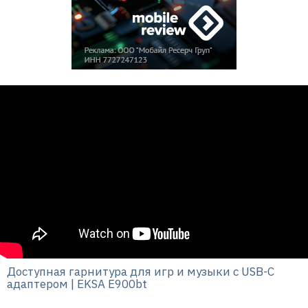
Доступная гарнитура для игр и музыки с USB-C
адаптером | EKSA E900bt